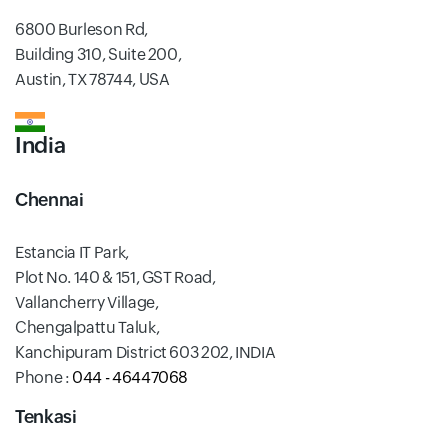
6800 Burleson Rd,
Building 310, Suite 200,
Austin, TX 78744, USA
India
Chennai
Estancia IT Park,
Plot No. 140 & 151, GST Road,
Vallancherry Village,
Chengalpattu Taluk,
Kanchipuram District 603 202, INDIA
Phone :
044 - 46447068
Tenkasi