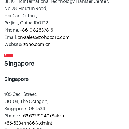
3F, KPHZ International Technology Transfer Center,
No.28, Houtun Road,
HaiDian District,
Beijing, China 100192
Phone:
+8610 82637816
Email:
cn-sales@zohocorp.com
Website:
zoho.com.cn
Singapore
Singapore
105 Cecil Street,
#10-04, The Octagon,
Singapore - 069534
Phone :
+65 67231040 (Sales)
+65-63344486 (Admin)