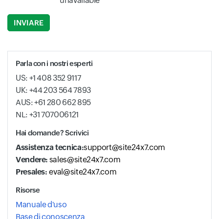
Input field
Input field
Parla con i nostri esperti
US: +1 408 352 9117
UK: +44 203 564 7893
AUS: +61 280 662 895
NL: +31 707006121
Hai domande? Scrivici
Assistenza tecnica:
support@site24x7.com
Vendere:
sales@site24x7.com
Presales:
eval@site24x7.com
Risorse
Manuale d'uso
Base di conoscenza