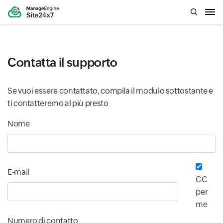
Contatta il supporto
Se vuoi essere contattato, compila il modulo sottostante e
ti contatteremo al più presto
Input field
Input field
Nome
E-mail
CC
per
me
Numero di contatto