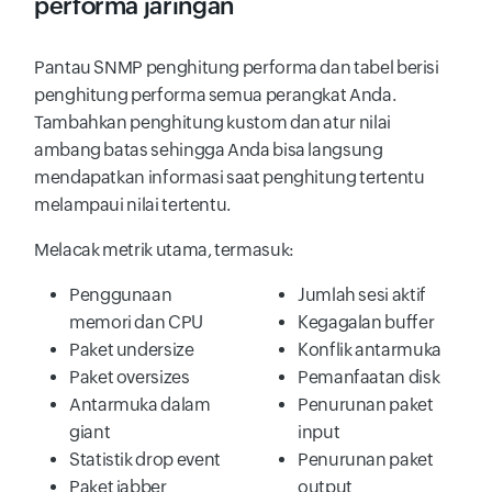
performa jaringan
Pantau SNMP penghitung performa dan tabel berisi
penghitung performa semua perangkat Anda.
Tambahkan penghitung kustom dan atur nilai
ambang batas sehingga Anda bisa langsung
mendapatkan informasi saat penghitung tertentu
melampaui nilai tertentu.
Melacak metrik utama, termasuk:
Penggunaan
Jumlah sesi aktif
memori dan CPU
Kegagalan buffer
Paket undersize
Konflik antarmuka
Paket oversizes
Pemanfaatan disk
Antarmuka dalam
Penurunan paket
giant
input
Statistik drop event
Penurunan paket
Paket jabber
output