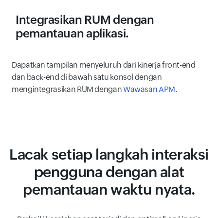
Integrasikan RUM dengan
pemantauan aplikasi
.
Dapatkan tampilan menyeluruh dari kinerja front-end
dan back-end di bawah satu konsol dengan
mengintegrasikan RUM dengan
Wawasan APM
.
Lacak setiap langkah interaksi
pengguna dengan alat
pemantauan waktu nyata.