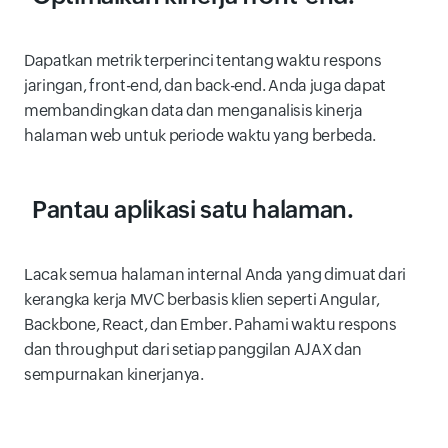
Dapatkan metrik terperinci tentang waktu respons
jaringan, front-end, dan back-end. Anda juga dapat
membandingkan data dan menganalisis kinerja
halaman web untuk periode waktu yang berbeda.
Pantau aplikasi satu halaman.
Lacak semua halaman internal Anda yang dimuat dari
kerangka kerja MVC berbasis klien seperti Angular,
Backbone, React, dan Ember. Pahami waktu respons
dan throughput dari setiap panggilan AJAX dan
sempurnakan kinerjanya.