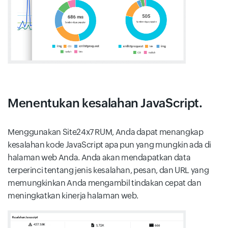
Menentukan kesalahan JavaScript.
Menggunakan Site24x7 RUM, Anda dapat menangkap
kesalahan kode JavaScript apa pun yang mungkin ada di
halaman web Anda. Anda akan mendapatkan data
terperinci tentang jenis kesalahan, pesan, dan URL yang
memungkinkan Anda mengambil tindakan cepat dan
meningkatkan kinerja halaman web.