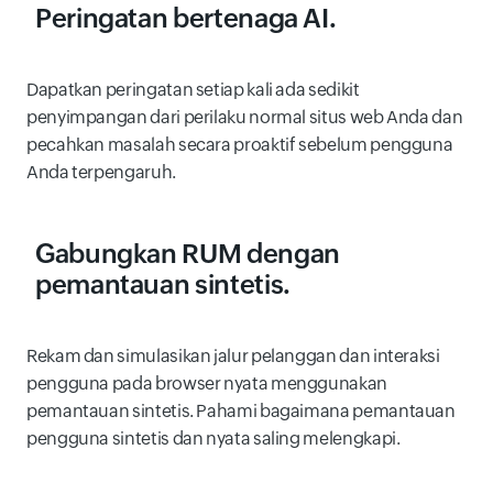
Peringatan bertenaga AI.
Dapatkan peringatan setiap kali ada sedikit
penyimpangan dari perilaku normal situs web Anda dan
pecahkan masalah secara proaktif sebelum pengguna
Anda terpengaruh.
Gabungkan RUM dengan
pemantauan sintetis.
Rekam dan simulasikan jalur pelanggan dan interaksi
pengguna pada browser nyata menggunakan
pemantauan sintetis. Pahami bagaimana pemantauan
pengguna sintetis dan nyata saling melengkapi.