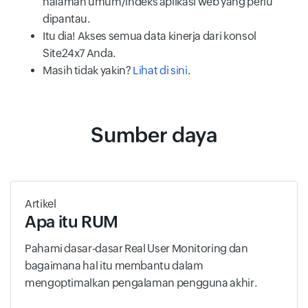
halaman umum/indeks aplikasi web yang perlu
dipantau.
Itu dia! Akses semua data kinerja dari konsol
Site24x7 Anda.
Masih tidak yakin?
Lihat di sini
.
Sumber daya
Artikel
Apa itu RUM
Pahami dasar-dasar Real User Monitoring dan
bagaimana hal itu membantu dalam
mengoptimalkan pengalaman pengguna akhir.