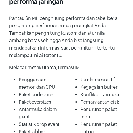
performa jaringan
Pantau SNMP penghitung performa dan tabel berisi
penghitung performa semua perangkat Anda.
Tambahkan penghitung kustom dan atur nilai
ambang batas sehingga Anda bisa langsung
mendapatkan informasi saat penghitung tertentu
melampaui nilai tertentu.
Melacak metrik utama, termasuk:
Penggunaan
Jumlah sesi aktif
memori dan CPU
Kegagalan buffer
Paket undersize
Konflik antarmuka
Paket oversizes
Pemanfaatan disk
Antarmuka dalam
Penurunan paket
giant
input
Statistik drop event
Penurunan paket
Paket jabber
output