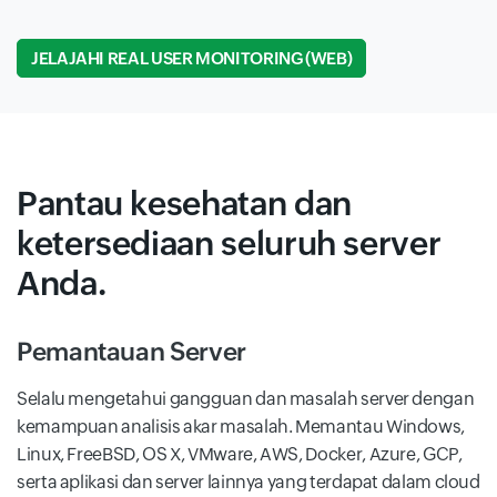
JELAJAHI REAL USER MONITORING (WEB)
Pantau kesehatan dan
ketersediaan seluruh server
Anda.
Pemantauan Server
Selalu mengetahui gangguan dan masalah server dengan
kemampuan analisis akar masalah. Memantau Windows,
Linux, FreeBSD, OS X, VMware, AWS, Docker, Azure, GCP,
serta aplikasi dan server lainnya yang terdapat dalam cloud