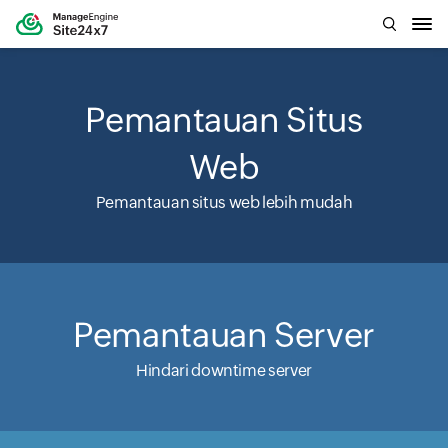
Pemantauan Situs
Web
Pemantauan situs web lebih mudah
Pemantauan Server
Hindari downtime server