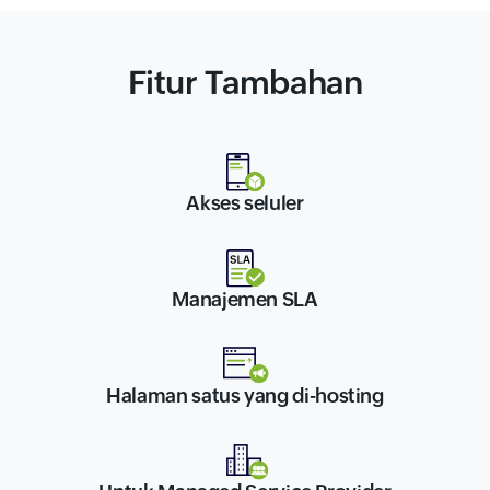
Fitur Tambahan
Akses seluler
Manajemen SLA
Halaman satus yang di-hosting