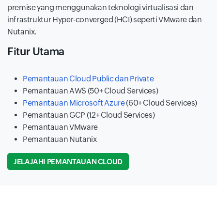
premise yang menggunakan teknologi virtualisasi dan
infrastruktur Hyper-converged (HCI) seperti VMware dan
Nutanix.
Fitur Utama
Pemantauan Cloud Public dan Private
Pemantauan AWS (50+ Cloud Services)
Pemantauan Microsoft Azure
(60+ Cloud Services)
Pemantauan GCP (12+ Cloud Services)
Pemantauan VMware
Pemantauan Nutanix
JELAJAHI PEMANTAUAN CLOUD