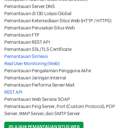
Pemantauan Server DNS
Pemantauan di 130 Lokasi Global
Pemantauan Ketersediaan Situs Web (HTTP / HTTPS)
Pemantauan Perusakan Situs Web
Pemantauan FTP
Pemantauan REST API
Pemantauan SSL/TLS Certificate
Pemantauan Sintesis
Real User Monitoring (Web)
Pemantauan Pengalaman Pengguna Akhir
Pemantauan Jaringan Internal
Pemantauan Performa Server Mail
REST API
Pemantauan Web Service SOAP
Pemantauan Ping Server, Port (Custom Protocol), POP
Server, IMAP Server, dan SMTP Server
JELAJAHI PEMANTAUAN SITUS WEB