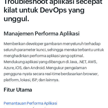
Troubleshoot aplikasi secepat
kilat untuk DevOps yang
unggul.
Manajemen Performa Aplikasi
Memberikan developer gambaran menyeluruh terhadap
seluruh parameter kunci, sehingga mereka terbantu untuk
menghadirkan performa aplikasi yang optimal.
Mendukung aplikasi yang dibangun di Java, .NET, AWS,
Azure, iOS, dan Android. Mengukur pengalaman
pengguna nyata secara real-time berdasarkan browser,
platform, lokasi, ISP, dan lainnya.
Fitur Utama
Pemantauan Performa Aplikasi