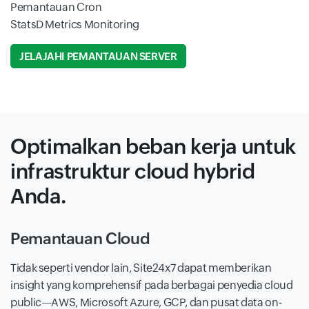
Pemantauan Cron
StatsD Metrics Monitoring
JELAJAHI PEMANTAUAN SERVER
Optimalkan beban kerja untuk
infrastruktur cloud hybrid
Anda.
Pemantauan Cloud
Tidak seperti vendor lain, Site24x7 dapat memberikan
insight yang komprehensif pada berbagai penyedia cloud
public—AWS, Microsoft Azure, GCP, dan pusat data on-