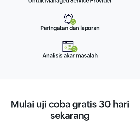
Untuk Managed Service Provider
Peringatan dan laporan
Analisis akar masalah
Mulai uji coba gratis 30 hari
sekarang