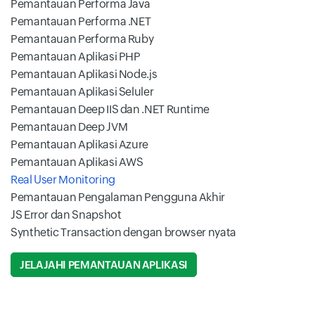
Pemantauan Performa Java
Pemantauan Performa .NET
Pemantauan Performa Ruby
Pemantauan Aplikasi PHP
Pemantauan Aplikasi Node.js
Pemantauan Aplikasi Seluler
Pemantauan Deep IIS dan .NET Runtime
Pemantauan Deep JVM
Pemantauan Aplikasi Azure
Pemantauan Aplikasi AWS
Real User Monitoring
Pemantauan Pengalaman Pengguna Akhir
JS Error dan Snapshot
Synthetic Transaction dengan browser nyata
JELAJAHI PEMANTAUAN APLIKASI