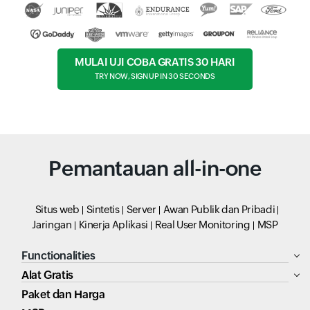
MULAI UJI COBA GRATIS 30 HARI
TRY NOW, SIGN UP IN 30 SECONDS
Pemantauan all-in-one
Situs web
Sintetis
Server
Awan Publik dan Pribadi
Jaringan
Kinerja Aplikasi
Real User Monitoring
MSP
Functionalities
Alat Gratis
Paket dan Harga