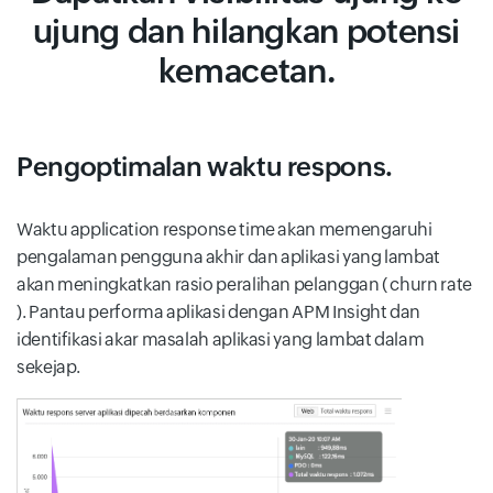
ujung dan hilangkan potensi
kemacetan.
Pengoptimalan waktu respons.
Waktu application response time akan memengaruhi
pengalaman pengguna akhir dan aplikasi yang lambat
akan meningkatkan rasio peralihan pelanggan ( churn rate
). Pantau performa aplikasi dengan APM Insight dan
identifikasi akar masalah aplikasi yang lambat dalam
sekejap.