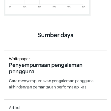
Sumber daya
Whitepaper
Penyempurnaan pengalaman
pengguna
Cara menyempurnakan pengalaman pengguna
akhir dengan pemantauan performa aplikasi
Artikel