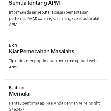
Semua tentang APM
Informasi dasar seputar aplikasi pemantauan
performa (APM) dan ringkasan lengkap seputar alat
APM.
Blog
Kiat Pemecahan Masalahs
Tip untuk mengoptimalkan performa aplikasi web
Anda
Bantuan
Memulai
Pantau performa aplikasi Anda dengan APM Insight
Site24x7