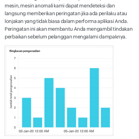
mesin, mesin anomali kami dapat mendeteksi dan
langsung memberikan peringatan jika ada perilaku atau
lonjakan yang tidak biasa dalam performa aplikasi Anda.
Peringatan ini akan membantu Anda mengambil tindakan
perbaikan sebelum pelanggan mengalami dampaknya.