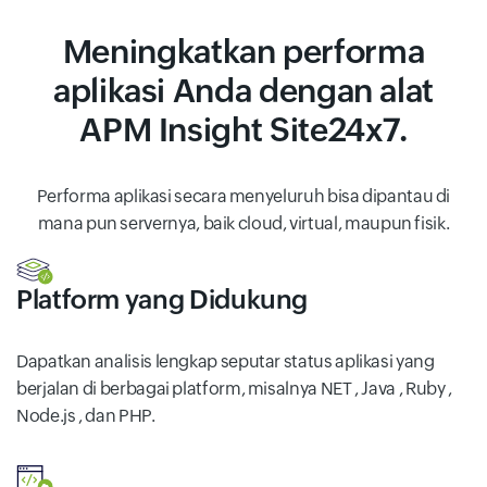
Meningkatkan performa
aplikasi Anda dengan alat
APM Insight Site24x7.
Performa aplikasi secara menyeluruh bisa dipantau di
mana pun servernya, baik cloud, virtual, maupun fisik.
Platform yang Didukung
Dapatkan analisis lengkap seputar status aplikasi yang
berjalan di berbagai platform, misalnya NET , Java , Ruby ,
Node.js , dan PHP.