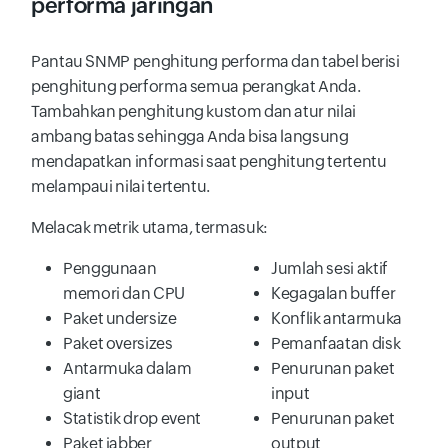
performa jaringan
Pantau SNMP penghitung performa dan tabel berisi
penghitung performa semua perangkat Anda.
Tambahkan penghitung kustom dan atur nilai
ambang batas sehingga Anda bisa langsung
mendapatkan informasi saat penghitung tertentu
melampaui nilai tertentu.
Melacak metrik utama, termasuk:
Penggunaan
Jumlah sesi aktif
memori dan CPU
Kegagalan buffer
Paket undersize
Konflik antarmuka
Paket oversizes
Pemanfaatan disk
Antarmuka dalam
Penurunan paket
giant
input
Statistik drop event
Penurunan paket
Paket jabber
output