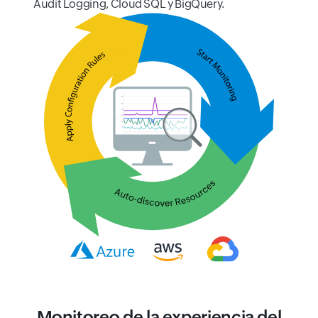
Audit Logging, Cloud SQL y BigQuery.
Monitoreo de la experiencia del