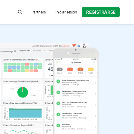
REGISTRARSE
Partners
Iniciar sesión
Search for product information, help articles, and more