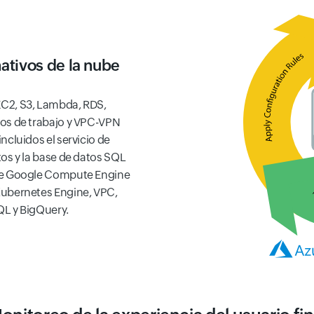
nativos de la nube
C2, S3, Lambda, RDS,
os de trabajo y VPC-VPN
ncluidos el servicio de
os y la base de datos SQL
 de Google Compute Engine
Kubernetes Engine, VPC,
QL y BigQuery.