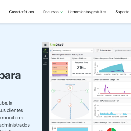
Características
Recursos
Herramientas gratuitas
Soporte
para
ube, la
sus clientes
 y monitoreo
 administrados