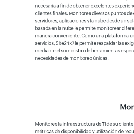
necesaria a fin de obtener excelentes experienc
clientes finales. Monitoree diversos puntos de 
servidores, aplicaciones y la nube desde un so
basada en la nube le permite monitorear difere
manera conveniente. Como una plataforma uni
servicios, Site24x7 le permite respaldar las exi
mediante el suministro de herramientas especi
necesidades de monitoreo únicas.
Moni
Monitoree la infraestructura de TI de su clien
métricas de disponibilidad y utilización de rec