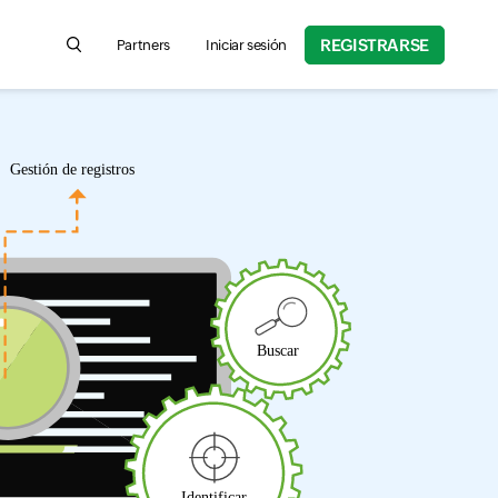
REGISTRARSE
Partners
Iniciar sesión
Search for product information, help articles, and more