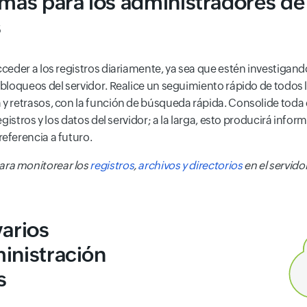
emas para los administradores de 
s
eder a los registros diariamente, ya sea que estén investigand
loqueos del servidor. Realice un seguimiento rápido de todos l
 retrasos, con la función de búsqueda rápida. Consolide toda 
gistros y los datos del servidor; a la larga, esto producirá info
eferencia a futuro.
ra monitorear los
registros
,
archivos y directorios
en el servidor
varios
inistración
s