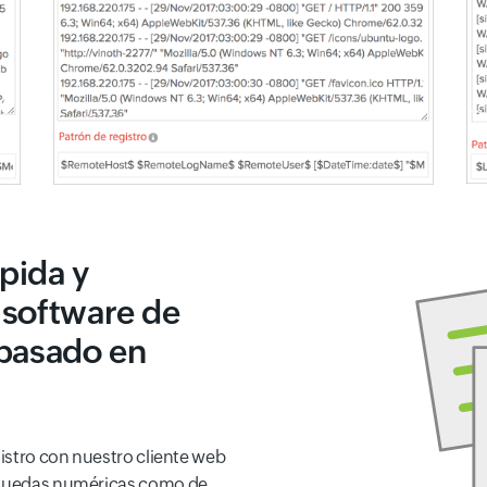
pida y
 software de
 basado en
gistro con nuestro cliente web
úsquedas numéricas como de