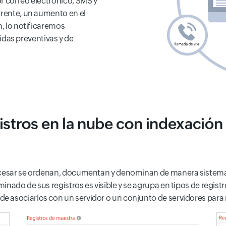
r correo electrónico, SMS y
rrente, un aumento en el
n, lo notificaremos
as preventivas y de
istros en la nube con indexació
cesar se ordenan, documentan y denominan de manera sistemática
nado de sus registros es visible y se agrupa en tipos de registro
e asociarlos con un servidor o un conjunto de servidores para