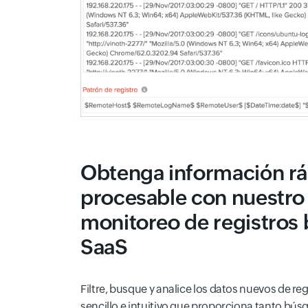
Obtenga información rá
procesable con nuestro
monitoreo de registros
SaaS
Filtre, busque y analice los datos nuevos de re
sencillo e intuitivo que proporciona tanto b