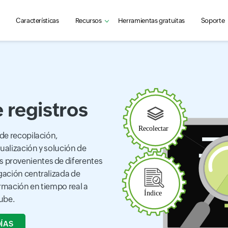
Características
Recursos
Herramientas gratuitas
Soporte
 registros
 de recopilación,
ualización y solución de
 provenientes de diferentes
gación centralizada de
ormación en tiempo real a
nube.
DÍAS