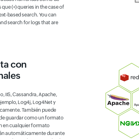
 que (<) queries in the case of
text-based search. You can
and search for logs that are
ta con
nales
lo, IIS, Cassandra, Apache,
 ejemplo, Log4j, Log4Net y
icamente. También puede
uede guardar como un formato
n en cualquier formato
rán automáticamente durante