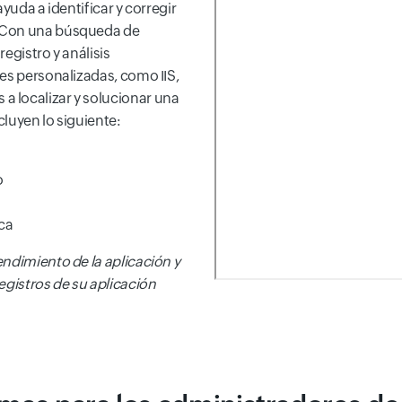
yuda a identificar y corregir
. Con una búsqueda de
egistro y análisis
es personalizadas, como IIS,
 localizar y solucionar una
luyen lo siguiente:
o
ca
ndimiento de la aplicación y
registros de su aplicación