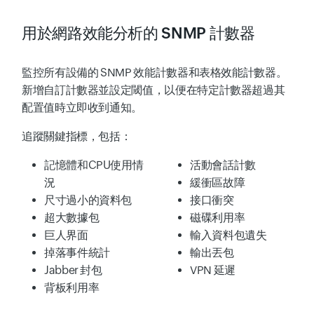
用於網路效能分析的 SNMP 計數器
監控所有設備的 SNMP 效能計數器和表格效能計數器。
新增自訂計數器並設定閾值，以便在特定計數器超過其
配置值時立即收到通知。
追蹤關鍵指標，包括：
記憶體和CPU使用情
活動會話計數
況
緩衝區故障
尺寸過小的資料包
接口衝突
超大數據包
磁碟利用率
巨人界面
輸入資料包遺失
掉落事件統計
輸出丟包
Jabber 封包
VPN 延遲
背板利用率