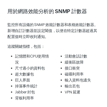
用於網路效能分析的 SNMP 計數器
監控所有設備的 SNMP 效能計數器和表格效能計數器。
新增自訂計數器並設定閾值，以便在特定計數器超過其
配置值時立即收到通知。
追蹤關鍵指標，包括：
記憶體和CPU使用情
活動會話計數
況
緩衝區故障
尺寸過小的資料包
接口衝突
超大數據包
磁碟利用率
巨人界面
輸入資料包遺失
掉落事件統計
輸出丟包
Jabber 封包
VPN 延遲
背板利用率