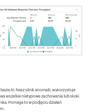
azie AI. Nasz silnik anomalii, wykorzystuje
ywa wszelkie nietypowe zachowania lub skoki
nika. Pomaga to w podjęciu działań
em.