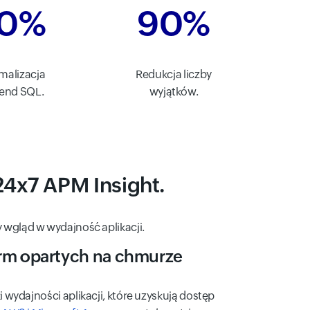
0%
90%
malizacja
Redukcja liczby
end SQL.
wyjątków.
e24x7 APM Insight.
 wgląd w wydajność aplikacji.
orm opartych na chmurze
 wydajności aplikacji, które uzyskują dostęp