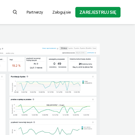
ZAREJESTRUJ SIĘ
Partnerzy
Zaloguj sie
Search for product information, help articles, and more...