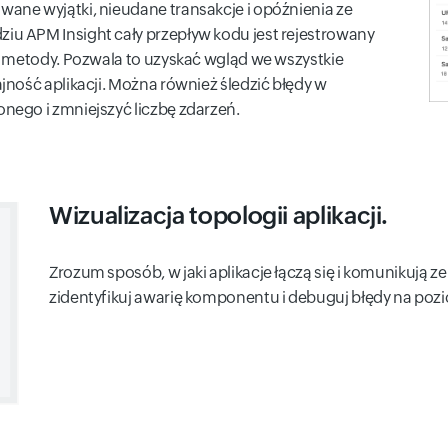
ne wyjątki, nieudane transakcje i opóźnienia ze
u APM Insight cały przepływ kodu jest rejestrowany
a metody. Pozwala to uzyskać wgląd we wszystkie
ność aplikacji. Można również śledzić błędy w
ego i zmniejszyć liczbę zdarzeń.
Wizualizacja topologii aplikacji.
Zrozum sposób, w jaki aplikacje łączą się i komunikują 
zidentyfikuj awarię komponentu i debuguj błędy na poz