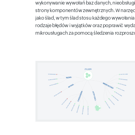
wykonywanie wywołań baz danych, nieobsługiwa
strony komponentów zewnętrznych. W narzędzi
jako ślad, w tym ślad stosu każdego wywołani
rodzaje błędów i wyjątków oraz poprawić wydaj
mikrousługach za pomocą śledzenia rozproszon