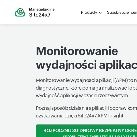
Produkty
Subskrypcje i ce
Monitorowanie
wydajności aplikac
Monitorowanie wydajności aplikacji (APM) to 
diagnostyczne, które pomaga analizować i o
wydajność aplikacji w czasie rzeczywistym.
Poznaj sposób działania aplikacji i popraw kom
użytkowania dzięki Site24x7 APM Insight.
ROZPOCZNIJ 30-DNIOWY BEZPŁATNY OKRE
SPRÓBUJ TERAZ, ZAREJESTRUJ SIĘ W 30 SEKUN