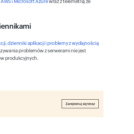
h
AWS i Microsoft Azure
wraz z telemetrią ze
iennikami
ji, dzienniki aplikacji i problemy z wydajnością
iązywania problemów z serwerami nie jest
ów produkcyjnych.
Zarejestruj się teraz