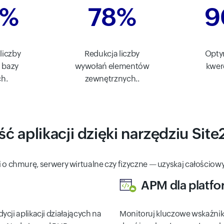
6%
78%
9
liczby
Redukcja liczby
Opty
 bazy
wywołań elementów
kwer
h.
zewnętrznych..
 aplikacji dzięki narzędziu Sit
i o chmurę, serwery wirtualne czy fizyczne — uzyskaj całościowy
APM dla platf
cji aplikacji działających na
Monitoruj kluczowe wskaźniki