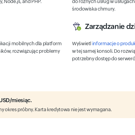
y, Node.js, and PHP.
do różnych usług w usługac
środowiska chmury.
Zarządzanie dz
kacji mobilnych dla platform
Wyświetl
informacje o produkc
ników, rozwiązując problemy
w tej samej konsoli. Do rozw
potrzebny dostęp do serwer
 USD/miesiąc.
tny okres próbny. Karta kredytowa nie jest wymagana.