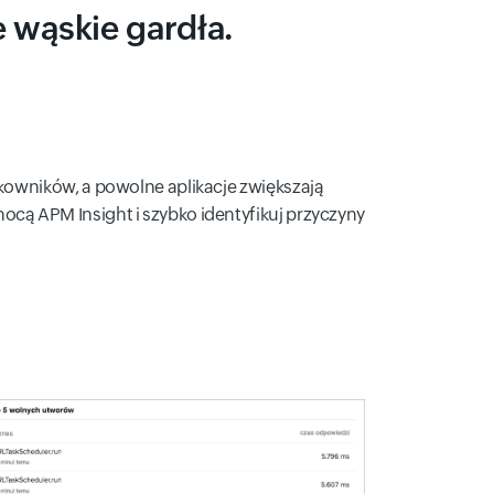
e wąskie gardła.
tkowników, a powolne aplikacje zwiększają
ocą APM Insight i szybko identyfikuj przyczyny