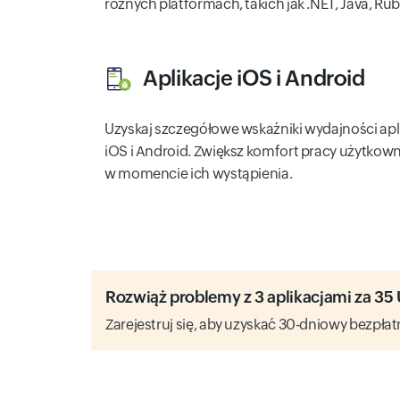
różnych platformach, takich jak .NET, Java, Rub
Aplikacje iOS i Android
Uzyskaj szczegółowe wskaźniki wydajności apli
iOS i Android. Zwiększ komfort pracy użytkow
w momencie ich wystąpienia.
Rozwiąż problemy z 3 aplikacjami za 35
Zarejestruj się, aby uzyskać 30-dniowy bezpła