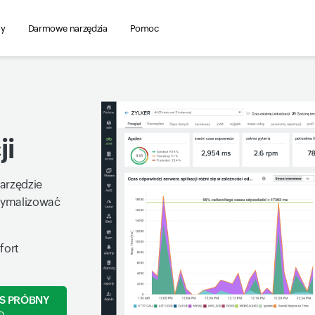
ny
Darmowe narzędzia
Pomoc
ji
narzędzie
ptymalizować
fort
S PRÓBNY
D