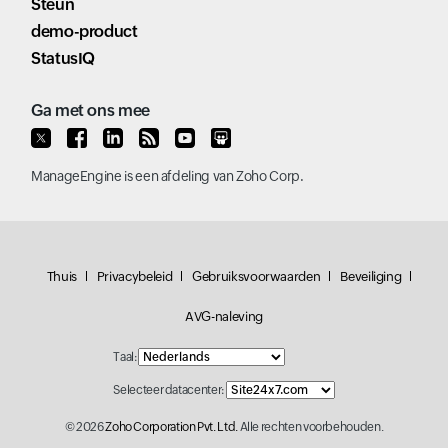
Steun
demo-product
StatusIQ
Ga met ons mee
ManageEngine
is een afdeling van
Zoho Corp.
Thuis
Privacybeleid
Gebruiksvoorwaarden
Beveiliging
AVG-naleving
Taal:
Selecteer datacenter:
© 2026
Zoho Corporation Pvt. Ltd.
Alle rechten voorbehouden.