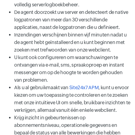
volledig serverlogboekbeheer.
De agent doorzoekt uw server en detecteert de native
logpatronen van meer dan 30 verschillende
applicaties, naast de logpatronen die u definieert.
Inzendingen verschijnen binnen vijf minuten nadat u
de agent hebt geïnstalleerd en u kunt beginnen met
zoeken met trefwoorden van onze webclient.
U kunt ook configureren om waarschuwingen te
ontvangen via e-mail, sms, spraakoproep en instant
messenger om op de hoogte te worden gehouden
van problemen.
Als u al gebruikmaakt van
Site24x7 APM
, kunt u ervoor
kiezen om uw toepassing te controleren en te zoeken
met onze intuïtieve UI om snelle, bruikbare inzichten te
verkrijgen, allemaal vanuit één enkele webclient.
Krijg inzicht in gebeurtenissen op
abonnementsniveau, operationele gegevens en
bepaal de status van alle bewerkingen die hebben