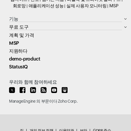
회로망
애플리케이션 성능
실제 사용자 모니터링
MSP
기능
무료 도구
계획 및 가격
MSP
지원하다
demo-product
StatusIQ
우리와 함께 참여하세요
ManageEngine
의 부문이다
Zoho Corp.
집
개인 정보 정책
이용약관
보안
GDPR 준수