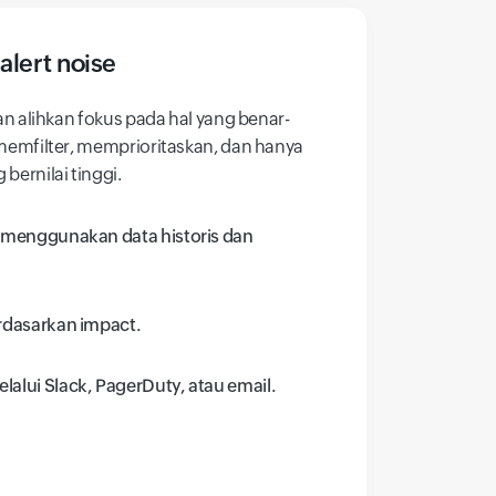
lert noise
an alihkan fokus pada hal yang benar-
memfilter, memprioritaskan, dan hanya
bernilai tinggi.
ing menggunakan data historis dan
berdasarkan impact.
elalui Slack, PagerDuty, atau email.