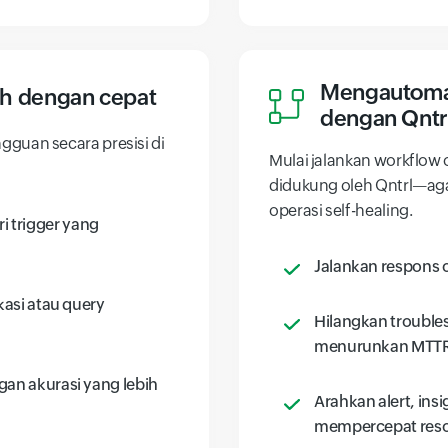
Mengautomas
h dengan cepat
dengan Qntr
guan secara presisi di
Mulai jalankan workflow
didukung oleh Qntrl—ag
operasi self-healing.
 trigger yang
Jalankan respons 
kasi atau query
Hilangkan trouble
menurunkan MTT
gan akurasi yang lebih
Arahkan alert, ins
mempercepat reso