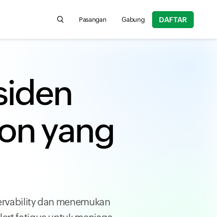
DAFTAR
Pasangan
Gabung
Search for product information, help articles, 
siden
ion yang
servability dan menemukan