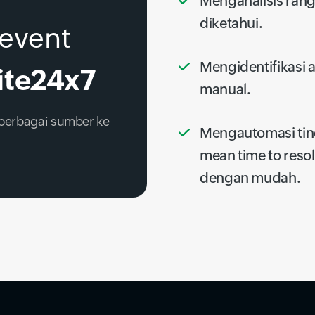
Menganalisis ran
diketahui.
event
Mengidentifikasi a
ite24x7
manual.
 berbagai sumber ke
Mengautomasi tin
mean time to reso
dengan mudah.