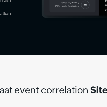
n dari
katkan
at event correlation
Sit