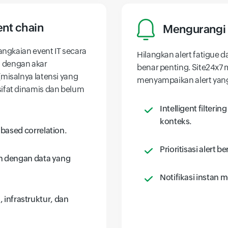
ent chain
Mengurangi a
rangkaian event IT secara
Hilangkan alert fatigue d
 dengan akar
benar penting. Site24x7 
(misalnya latensi yang
menyampaikan alert yang 
sifat dinamis dan belum
Intelligent filter
konteks.
ased correlation.
Prioritisasi alert 
n dengan data yang
Notifikasi instan m
, infrastruktur, dan