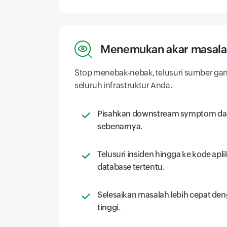
Menemukan akar masala
Stop menebak-nebak, telusuri sumber gang
seluruh infrastruktur Anda.
Pisahkan downstream symptom dari
sebenarnya.
Telusuri insiden hingga ke kode apli
database tertentu.
Selesaikan masalah lebih cepat den
tinggi.