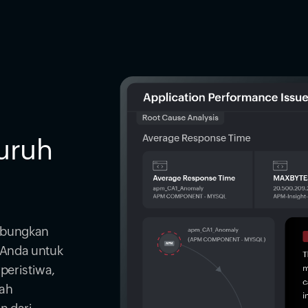
uruh
ubungkan
T Anda untuk
peristiwa,
ah