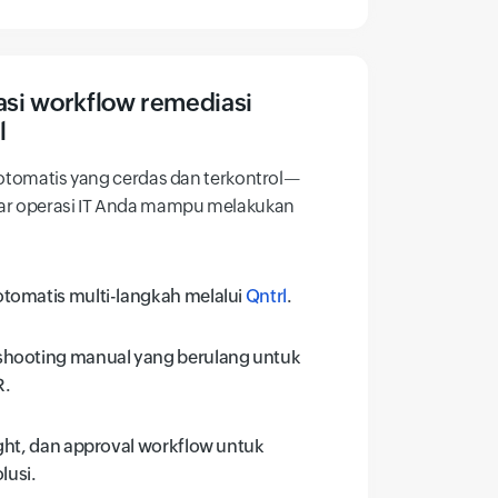
i workflow remediasi
l
 otomatis yang cerdas dan terkontrol—
ar operasi IT Anda mampu melakukan
otomatis multi-langkah melalui
Qntrl
.
shooting manual yang berulang untuk
R.
ight, dan approval workflow untuk
lusi.