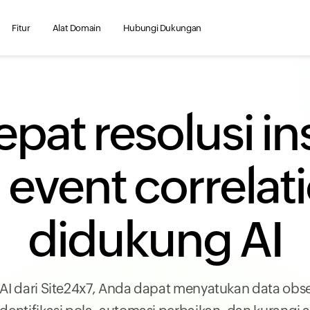
Fitur
Alat Domain
Hubungi Dukungan
epat resolusi in
event correlat
didukung AI
 AI dari Site24x7, Anda dapat menyatukan data ob