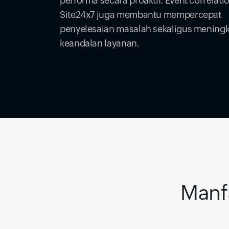
performa secara proaktif. Event correlatio
Site24x7 juga membantu mempercepat
penyelesaian masalah sekaligus mening
keandalan layanan.
Manfa