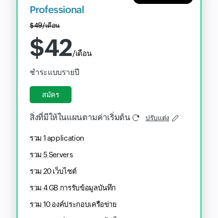
Professional
$
49
/เดือน
$
42
/เดือน
ชำระแบบรายปี
สมัคร
สิ่งที่มีให้ในแผนตามค่าเริ่มต้น
ปรับแต่ง
รวม
1
application
รวม
5
Servers
รวม
20
เว็บไซต์
รวม
4
GB การรับข้อมูลบันทึก
รวม
10
องค์ประกอบเครือข่าย