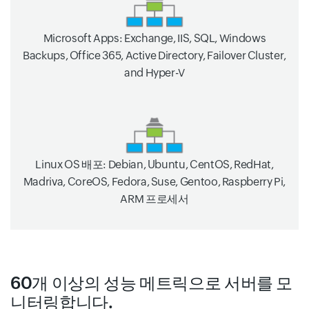
Microsoft Apps: Exchange, IIS, SQL, Windows
Backups, Office 365, Active Directory, Failover Cluster,
and Hyper-V
Linux OS 배포: Debian, Ubuntu, CentOS, RedHat,
Madriva, CoreOS, Fedora, Suse, Gentoo, Raspberry Pi,
ARM 프로세서
60개 이상의 성능 메트릭으로 서버를 모
니터링합니다.