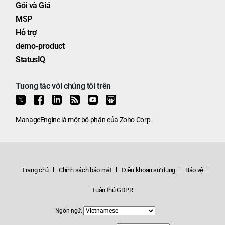
Gói và Giá
MSP
Hỗ trợ
demo-product
StatusIQ
Tương tác với chúng tôi trên
ManageEngine
là một bộ phận của
Zoho Corp.
Trang chủ
Chính sách bảo mật
Điều khoản sử dụng
Bảo vệ
Tuân thủ GDPR
Ngôn ngữ: