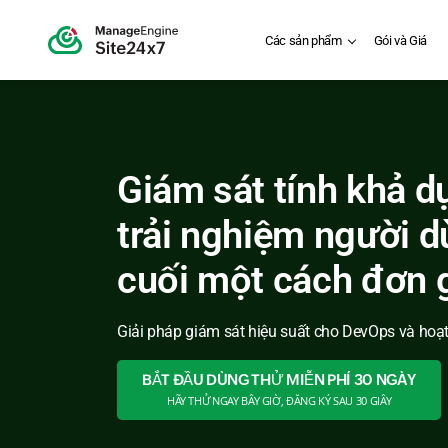
Các sản phẩm
Gói và Giá
Giám sát tính khả d
trải nghiệm người 
cuối một cách đơn 
Giải pháp giám sát hiệu suất cho DevOps và hoạ
BẮT ĐẦU DÙNG THỬ MIỄN PHÍ 30 NGÀY
HÃY THỬ NGAY BÂY GIỜ, ĐĂNG KÝ SAU 30 GIÂY