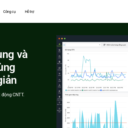
Công cụ
Hỗ trợ
ụng và
dùng
giản
t động CNTT.