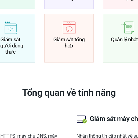
Giám sát
Giám sát tổng
Quản lý nhật
người dùng
hợp
thực
Tổng quan về tính năng
Giám sát máy c
hư HTTPS, máy chủ DNS, máy
Nhận thông tin cập nhật về s