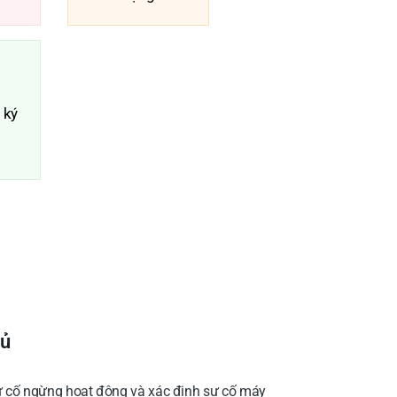
 ký
hủ
ự cố ngừng hoạt động và xác định sự cố máy