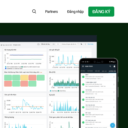
ĐĂNG KÝ
Partners
Đăng nhập
Search for product information, help articles, and more...