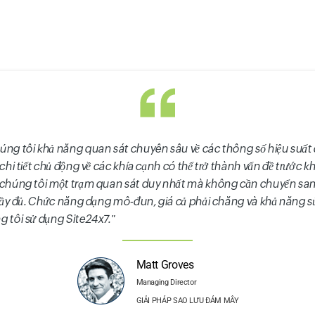
úng tôi khả năng quan sát chuyên sâu về các thông số hiệu suất
chi tiết chủ động về các khía cạnh có thể trở thành vấn đề trước kh
chúng tôi một trạm quan sát duy nhất mà không cần chuyển sang 
 đầy đủ. Chức năng dạng mô-đun, giá cả phải chăng và khả năng s
 tôi sử dụng Site24x7."
Matt Groves
Managing Director
GIẢI PHÁP SAO LƯU ĐÁM MÂY