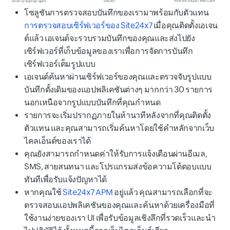
โซลูชันการตรวจสอบบันทึกของเรามาพร้อมกับตัวแทน
การตรวจสอบเซิร์ฟเวอร์ของ Site24x7
เมื่อคุณติดตั้งเอเจน
ต์แล้ว เอเจนต์จะรวบรวมบันทึกของคุณและส่งไปยัง
เซิร์ฟเวอร์ที่เก็บข้อมูลของเราเพื่อการจัดการบันทึก
เซิร์ฟเวอร์เต็มรูปแบบ
เอเจนต์ค้นหาผ่านเซิร์ฟเวอร์ของคุณและตรวจจับรูปแบบ
บันทึกดั้งเดิมของแอปพลิเคชันต่างๆ มากกว่า 30 รายการ
นอกเหนือจากรูปแบบบันทึกที่คุณกำหนด
รายการจะเริ่มปรากฏภายในห้านาทีหลังจากที่คุณติดตั้ง
ตัวแทน และคุณสามารถเริ่มค้นหาโดยใช้คำหลักจากเว็บ
ไคลเอ็นต์ของเราได้
คุณยังสามารถกำหนดค่าให้รับการแจ้งเตือนผ่านอีเมล,
SMS, สายสนทนา และโปรแกรมส่งข้อความโต้ตอบแบบ
ทันทีเพื่อรับแจ้งปัญหาได้
หากคุณใช้
Site24x7 APM
อยู่แล้ว คุณสามารถเลือกที่จะ
ตรวจสอบแอปพลิเคชันของคุณและค้นหาด้วยเครื่องมือที่
ใช้งานง่ายของเรา UI เพื่อรับข้อมูลเชิงลึกที่รวดเร็วและนำ