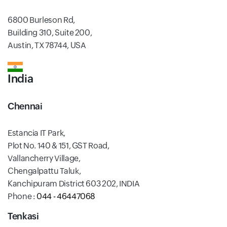
6800 Burleson Rd,
Building 310, Suite 200,
Austin, TX 78744, USA
India
Chennai
Estancia IT Park,
Plot No. 140 & 151, GST Road,
Vallancherry Village,
Chengalpattu Taluk,
Kanchipuram District 603 202, INDIA
Phone :
044 - 46447068
Tenkasi