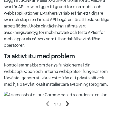
Lägg till JSONPath- eller XPath-kontroller för att validera
svar för API:er som ligger till grund för dina mobil- och
webbapplikationer. Extrahera variabler från ett tidigare
svar och skapa en länkad API-begäran för att testa verkliga
arbetsflöden. Utöka din täckning. Hämta vårt
avsökningsverktyg för mobilnätverk och testa API:er för
mobilappar via nätverk som tillhandahålls av trådlösa
operatörer.
Ta aktivt itu med problem
Kontrollera snabbt om de nya funktionerna i din
webbapplikation och i interna webbplatser fungerar som
förväntat genom att köra tester från ditt privata nätverk
med hjälp av vårt lokalt installerbara avsökningsprogram.
Föregående
1
/
3
Nästa