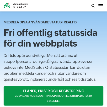
MEDDELA DINA ANVÄNDARE STATUS I REALTID
Fri offentlig statussida
för din webbplats
Driftstopp är oundvikliga. Men att bränna ut
supportpersonal och ge dåliga användarupplevelser
behövs inte. Med StatusIQ-statussidan kan du utan
problem meddela kunder och slutanvändare om
tjänsteavbrott, inplanerat underhåll och realtidsstatus.
PLANER, PRISER OCH REGISTRERING
30 DAGARS KOSTNADSFRI PROVPERIOD, REGISTRERA DIG PÅ 30
SEKUNDER