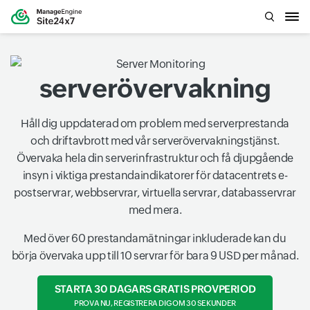
serverövervakning
Håll dig uppdaterad om problem med serverprestanda
och driftavbrott med vår serverövervakningstjänst.
Övervaka hela din serverinfrastruktur och få djupgående
insyn i viktiga prestandaindikatorer för datacentrets e-
postservrar, webbservrar, virtuella servrar, databasservrar
med mera.
Med över 60 prestandamätningar inkluderade kan du
börja övervaka upp till 10 servrar för bara 9 USD per månad.
STARTA 30 DAGARS GRATIS PROVPERIOD
PROVA NU, REGISTRERA DIG OM 30 SEKUNDER