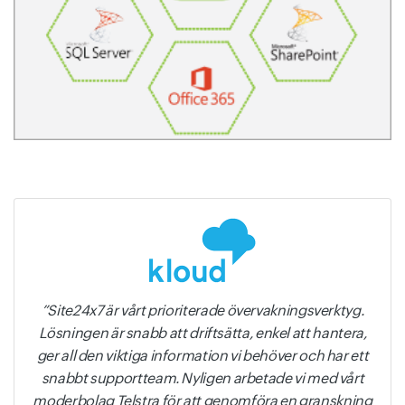
Site24x7 är vårt prioriterade övervakningsverktyg.
Lösningen är snabb att driftsätta, enkel att hantera,
ger all den viktiga information vi behöver och har ett
snabbt supportteam. Nyligen arbetade vi med vårt
moderbolag Telstra för att genomföra en granskning