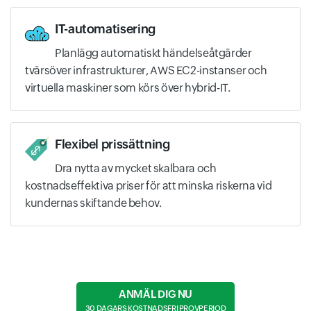
IT-automatisering
Planlägg automatiskt händelseåtgärder
tvärsöver infrastrukturer, AWS EC2-instanser och
virtuella maskiner som körs över hybrid-IT.
Flexibel prissättning
Dra nytta av mycket skalbara och
kostnadseffektiva priser för att minska riskerna vid
kundernas skiftande behov.
ANMÄL DIG NU
30 DAGARS KOSTNADSFRI PROVPERIOD