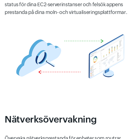
status för dina EC2-serverinstanser och felsök appens
prestanda på dina moln- och virtualiseringsplattformar.
Nätverksövervakning
Övervaka nätverksprestanda för enheter som routrar,