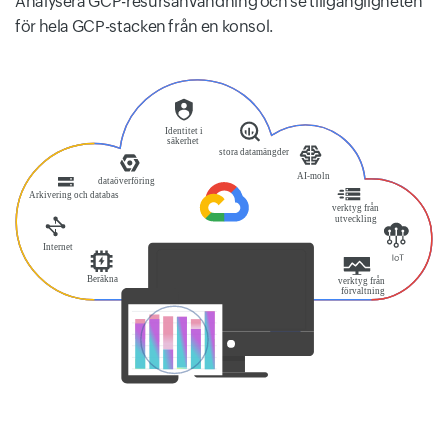
Analysera GCP-resursanvändning och se tillgängligheten
för hela GCP-stacken från en konsol.