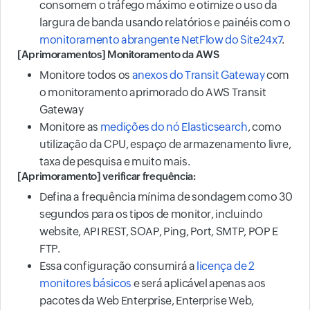
consomem o tráfego máximo e otimize o uso da
largura de banda usando relatórios e painéis com o
monitoramento abrangente NetFlow do Site24x7
.
[Aprimoramentos] Monitoramento da AWS
Monitore todos os
anexos do Transit Gateway
com
o monitoramento aprimorado do AWS Transit
Gateway
Monitore as
medições do nó Elasticsearch
, como
utilização da CPU, espaço de armazenamento livre,
taxa de pesquisa e muito mais.
[Aprimoramento] verificar frequência:
Defina a frequência mínima de sondagem como 30
segundos para os tipos de monitor, incluindo
website, API REST, SOAP, Ping, Port, SMTP, POP E
FTP.
Essa configuração consumirá a
licença de 2
monitores básicos
e será aplicável apenas aos
pacotes da Web Enterprise, Enterprise Web,