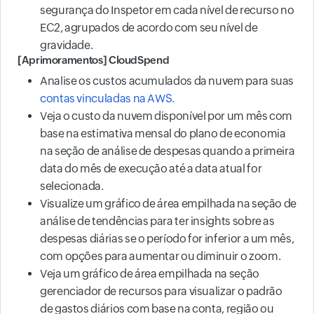
segurança do Inspetor em cada nível de recurso no
EC2, agrupados de acordo com seu nível de
gravidade.
[Aprimoramentos] CloudSpend
Analise os custos acumulados da nuvem para suas
contas vinculadas na AWS.
Veja o custo da nuvem disponível por um mês com
base na estimativa mensal do plano de economia
na seção de análise de despesas quando a primeira
data do mês de execução até a data atual for
selecionada.
Visualize um gráfico de área empilhada na seção de
análise de tendências para ter insights sobre as
despesas diárias se o período for inferior a um mês,
com opções para aumentar ou diminuir o zoom.
Veja um gráfico de área empilhada na seção
gerenciador de recursos para visualizar o padrão
de gastos diários com base na conta, região ou