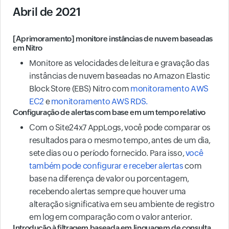
Abril de 2021
[Aprimoramento] monitore instâncias de nuvem baseadas
em Nitro
Monitore as velocidades de leitura e gravação das
instâncias de nuvem baseadas no Amazon Elastic
Block Store (EBS) Nitro com
monitoramento AWS
EC2
e
monitoramento AWS RDS.
Configuração de alertas com base em um tempo relativo
Com o Site24x7 AppLogs, você pode comparar os
resultados para o mesmo tempo, antes de um dia,
sete dias ou o período fornecido. Para isso,
você
também pode configurar e receber alertas
com
base na diferença de valor ou porcentagem,
recebendo alertas sempre que houver uma
alteração significativa em seu ambiente de registro
em log em comparação com o valor anterior.
Introdução à filtragem baseada em linguagem de consulta