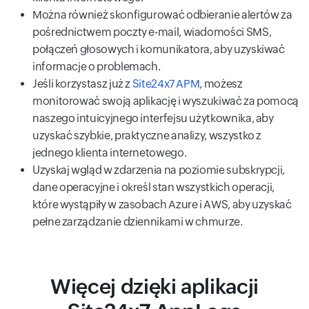
Można również skonfigurować odbieranie alertów za
pośrednictwem poczty e-mail, wiadomości SMS,
połączeń głosowych i komunikatora, aby uzyskiwać
informacje o problemach.
Jeśli korzystasz już z
Site24x7 APM
, możesz
monitorować swoją aplikację i wyszukiwać za pomocą
naszego intuicyjnego interfejsu użytkownika, aby
uzyskać szybkie, praktyczne analizy, wszystko z
jednego klienta internetowego.
Uzyskaj wgląd w zdarzenia na poziomie subskrypcji,
dane operacyjne i określ stan wszystkich operacji,
które wystąpiły w zasobach Azure i AWS, aby uzyskać
pełne zarządzanie dziennikami w chmurze.
Więcej dzięki aplikacji