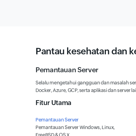
Pantau kesehatan dan k
Pemantauan Server
Selalu mengetahui gangguan dan masalah ser
Docker, Azure, GCP, serta aplikasi dan server 
Fitur Utama
Pemantauan Server
Pemantauan Server Windows, Linux,
FreeBSD & OS X