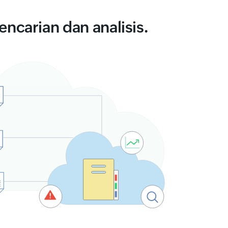
ncarian dan analisis.