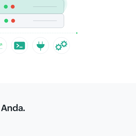
 Anda.