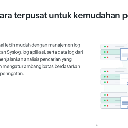
ara terpusat untuk kemudahan pe
nal lebih mudah dengan manajemen log
Syslog, log aplikasi, serta data log dari
 menjalankan analisis pencarian yang
dan mengatur ambang batas berdasarkan
 peringatan.
>