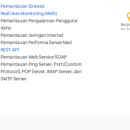
Pemantauan Sintesis
Real User Monitoring (Web)
Pemantauan Pengalaman Pengguna
Akhir
Pemantauan Jaringan Internal
Pemantauan Performa Server Mail
REST API
Pemantauan Web Service SOAP
Pemantauan Ping Server, Port (Custom
Protocol), POP Server, IMAP Server, dan
SMTP Server