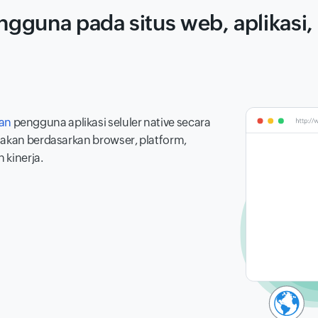
guna pada situs web, aplikasi, d
an
pengguna aplikasi seluler native secara
dakan berdasarkan browser, platform,
 kinerja.