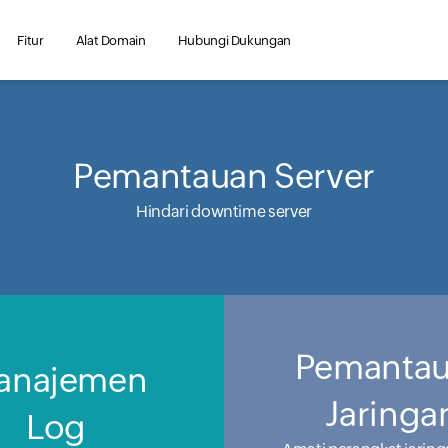
Fitur
Alat Domain
Hubungi Dukungan
Pemantauan Server
Hindari downtime server
Pemanta
anajemen
Jaringa
Log