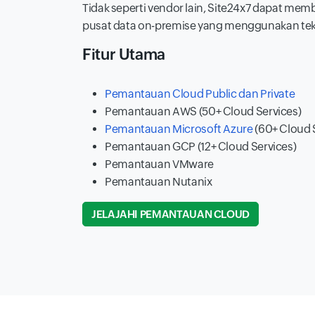
Tidak seperti vendor lain, Site24x7 dapat me
pusat data on-premise yang menggunakan tekno
Fitur Utama
Pemantauan Cloud Public dan Private
Pemantauan AWS (50+ Cloud Services)
Pemantauan Microsoft Azure
(60+ Cloud 
Pemantauan GCP (12+ Cloud Services)
Pemantauan VMware
Pemantauan Nutanix
JELAJAHI PEMANTAUAN CLOUD