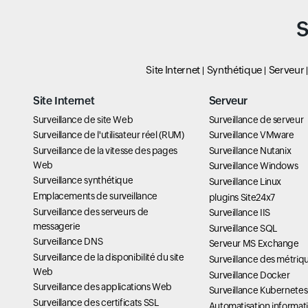
S
Site Internet
Synthétique
Serveur
Site Internet
Serveur
Surveillance de site Web
Surveillance de serveur
Surveillance de l'utilisateur réel (RUM)
Surveillance VMware
Surveillance de la vitesse des pages
Surveillance Nutanix
Web
Surveillance Windows
Surveillance synthétique
Surveillance Linux
Emplacements de surveillance
plugins Site24x7
Surveillance des serveurs de
Surveillance IIS
messagerie
Surveillance SQL
Surveillance DNS
Serveur MS Exchange
Surveillance de la disponibilité du site
Surveillance des métriq
Web
Surveillance Docker
Surveillance des applications Web
Surveillance Kubernetes
Surveillance des certificats SSL
Automatisation informat