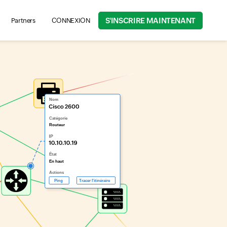
S'INSCRIRE MAINTENANT
Partners
CONNEXION
rch for product information, help articles, and more...