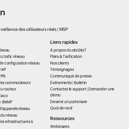
un
veillance des utilisateurs réels
MSP
Liens rapides
réseau
À propos du site24x7
u trafic réseau
Plans & Tarification
de configuration réseau
Nos clients
VoIP
Témoignages
 VPN
Communiqué de presse
 des commutateurs
Événements
|
Bulletin
du routeur
Contactez le support
|
Demander une
démo
Cisco
Devenir un partenaire
ue SNMP
Quoi de neuf
d'appareils réseau
 du réseau
Ressources
es infrastructures à
Webinaires