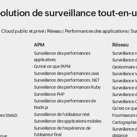
olution de surveillance tout-en-
Cloud public et privé
Réseau
Performances des applications
Sur
APM
Réseau
Surveillance des performances
Surveillance 
applicatives
Surveillance d
Qu'est-ce que l'APM
Gestionnaire 
Surveillance des performances Java
Surveillance 
Surveillance des performances .NET
Surveillance
Surveillance des performances Ruby
Surveillance
Surveillance PHP
Surveillance 
Surveillance des performances de
Surveillance 
Node.js
Qu'est-ce q
Surveillance de l'utilisateur réel
ues StatsD
Fournisseurs 
Surveillance des applications mobiles
Cartographie
Surveillance de l'expérience de
Surveillance d
l'utilisateur final
distance
ique