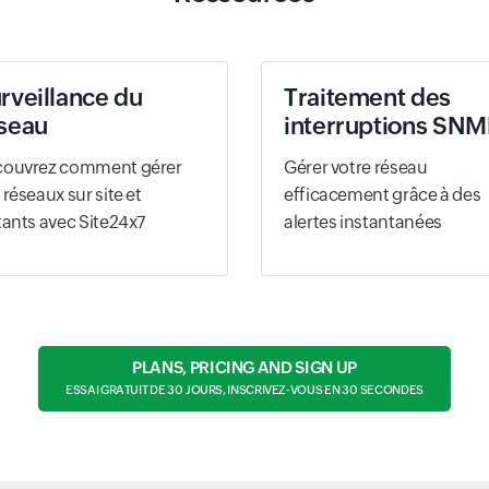
rveillance du
Traitement des
seau
interruptions SN
couvrez comment gérer
Gérer votre réseau
 réseaux sur site et
efficacement grâce à des
tants avec Site24x7
alertes instantanées
PLANS, PRICING AND SIGN UP
ESSAI GRATUIT DE 30 JOURS, INSCRIVEZ-VOUS EN 30 SECONDES