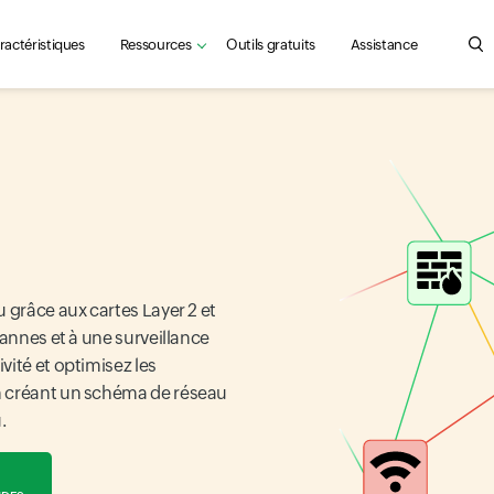
ractéristiques
Ressources
Outils gratuits
Assistance
Sea
 grâce aux cartes Layer 2 et
pannes et à une surveillance
vité et optimisez les
n créant un schéma de réseau
.