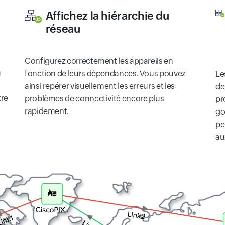
Affichez la hiérarchie du
réseau
Configurez correctement les appareils en
u
fonction de leurs dépendances. Vous pouvez
Le
ainsi repérer visuellement les erreurs et les
de
tre
problèmes de connectivité encore plus
pr
rapidement.
go
pe
au