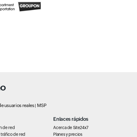
no
e usuarios reales
MSP
Enlaces rápidos
n de red
Acerca de Site24x7
tráfico de red
Planes y precios