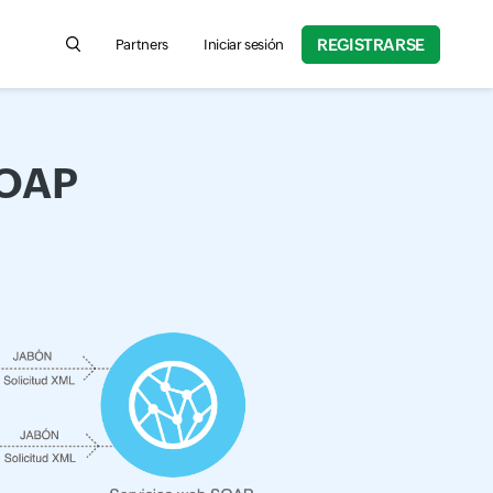
REGISTRARSE
Partners
Iniciar sesión
Search for product information, help articles, and more
SOAP