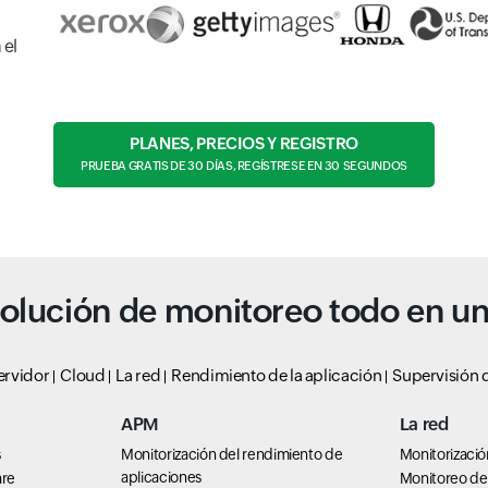
 el
PLANES, PRECIOS Y REGISTRO
PRUEBA GRATIS DE 30 DÍAS, REGÍSTRESE EN 30 SEGUNDOS
olución de monitoreo todo en u
ervidor
Cloud
La red
Rendimiento de la aplicación
Supervisión d
APM
La red
s
Monitorización del rendimiento de
Monitorizació
aplicaciones
are
Monitoreo de 