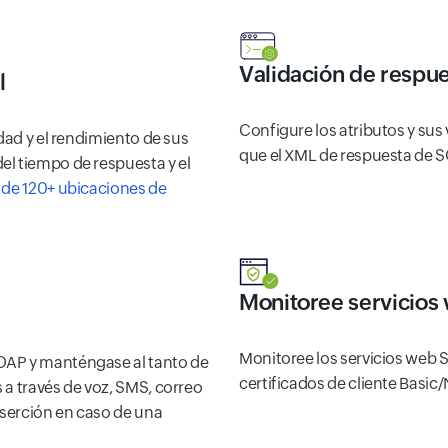
Validación de respu
l
Configure los atributos y sus 
dad y el rendimiento de sus
que el XML de respuesta de SO
l tiempo de respuesta y el
de 120+ ubicaciones de
Monitoree servicios
Monitoree los servicios web S
OAP y manténgase al tanto de
certificados de cliente Basi
 a través de voz, SMS, correo
nserción en caso de una