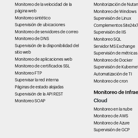
Monitoreo de la velocidad de la
Monitorización de Nutan
página web
Monitoreo de Windows
Monitoreo sintético
Supervisión de Linux
Supervisión de ubicaciones
Complementos Site24x
Monitoreo de servidores de correo
Supervisión de IIS
Monitoreo de DNS
Monitoreo SQL
Supervisión de la disponibilidad del
Servidor MS Exchange
sitio web
Supervisión de métricas
Monitoreo de aplicaciones web
Monitoreo de Docker
Monitoreo de certificados SSL
Supervisión de Kuberne
Monitoreo FTP
Automatización de TI
Supervisar la red interna
Monitoreo de cron
Páginas de estado alojadas
Monitoreo de Infrae
Supervisión de la API REST
Cloud
Monitoreo SOAP
Monitoreo en la nube
Monitoreo de AWS
Monitoreo de Azure
Supervisión de GCP