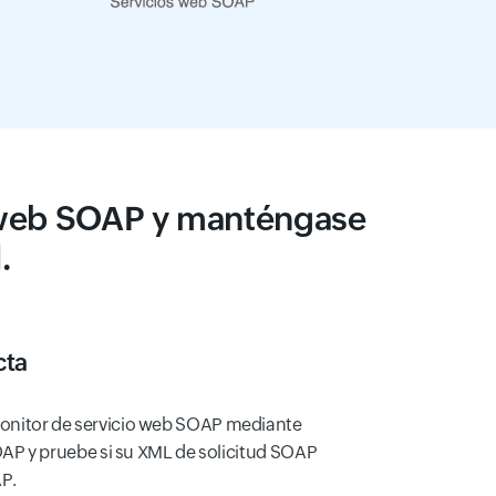
o web SOAP y manténgase
.
cta
onitor de servicio web SOAP mediante
OAP y pruebe si su XML de solicitud SOAP
P.