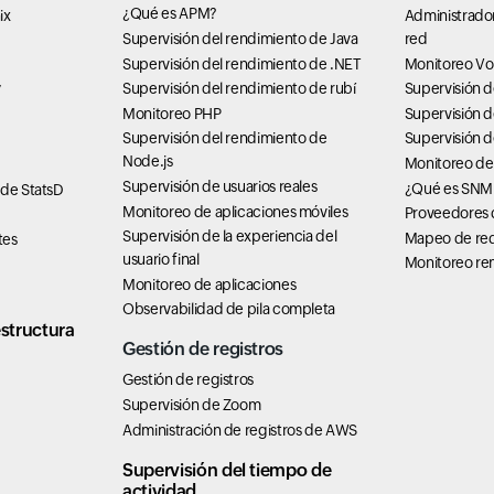
¿Qué es APM?
ix
Administrado
Supervisión del rendimiento de Java
red
Supervisión del rendimiento de .NET
Monitoreo Vo
Supervisión del rendimiento de rubí
Supervisión 
7
Monitoreo PHP
Supervisión d
Supervisión del rendimiento de
Supervisión 
Node.js
Monitoreo de
Supervisión de usuarios reales
¿Qué es SNM
 de StatsD
Monitoreo de aplicaciones móviles
Proveedores d
Supervisión de la experiencia del
Mapeo de re
tes
usuario final
Monitoreo rem
Monitoreo de aplicaciones
Observabilidad de pila completa
structura
Gestión de registros
Gestión de registros
Supervisión de Zoom
Administración de registros de AWS
Supervisión del tiempo de
actividad