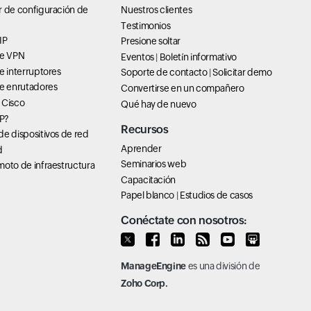
r de configuración de
Nuestros clientes
Testimonios
IP
Presione soltar
de VPN
Eventos
|
Boletín informativo
e interruptores
Soporte de contacto
|
Solicitar demo
de enrutadores
Convertirse en un compañero
 Cisco
Qué hay de nuevo
P?
Recursos
e dispositivos de red
Aprender
d
Seminarios web
oto de infraestructura
Capacitación
Papel blanco
|
Estudios de casos
Conéctate con nosotros:
ManageEngine
es una división de
Zoho Corp.