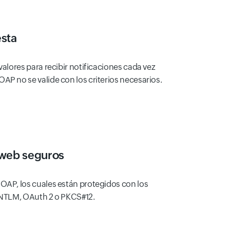
esta
valores para recibir notificaciones cada vez
AP no se valide con los criterios necesarios.
 web seguros
OAP, los cuales están protegidos con los
c/NTLM, OAuth 2 o PKCS#12.