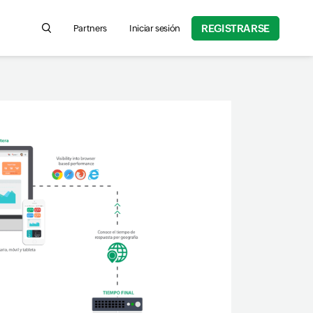
REGISTRARSE
Partners
Iniciar sesión
Search for product information, help articles, and more