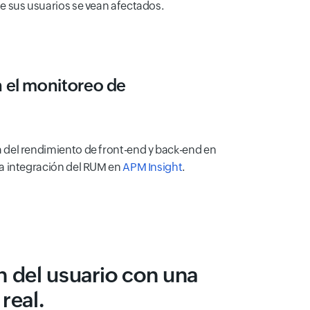
e sus usuarios se vean afectados.
 el
monitoreo de
 del rendimiento de front-end y back-end en
a integración del RUM en
APM Insight
.
n del usuario con una
real.