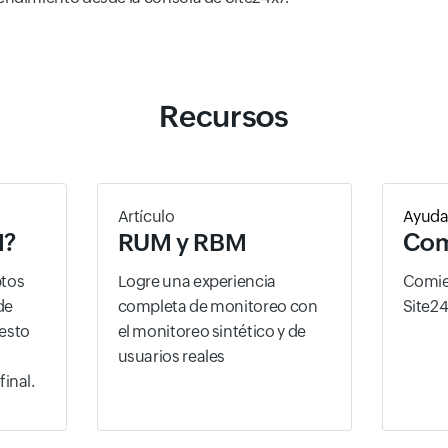
Recursos
Artículo
Ayud
M?
RUM y RBM
Com
tos
Logre una experiencia
Comie
de
completa de monitoreo con
Site2
 esto
el monitoreo sintético y de
usuarios reales
final.