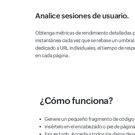
Analice sesiones de usuario.
Obtenga métricas de rendimiento detalladas par
instantánea cada vez que se rebase un umbral. A
dedicado a URL individuales, el tiempo de respu
en cada página.
¿Cómo funciona?
Genere un pequeño fragmento de código de
Insértelo en el encabezado o pie de págin
Eso es todo. Acceda a todos los datos de 