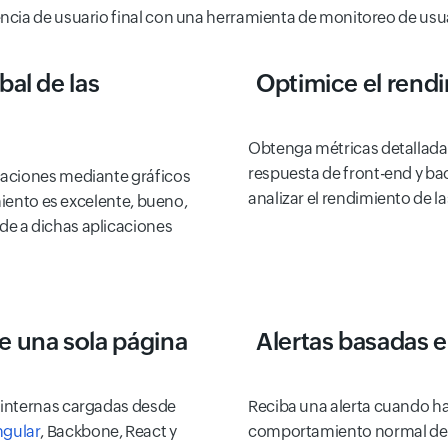
encia de usuario final con una herramienta de monitoreo de usua
bal de las
Optimice el rendi
Obtenga métricas detalladas
respuesta de front-end y b
caciones mediante gráficos
analizar el rendimiento de l
imiento es excelente, bueno,
de a dichas aplicaciones
e una sola página
Alertas basadas e
 internas cargadas desde
Reciba una alerta cuando ha
gular
, Backbone, React y
comportamiento normal de s