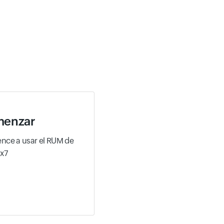
a
enzar
nce a usar el RUM de
4x7