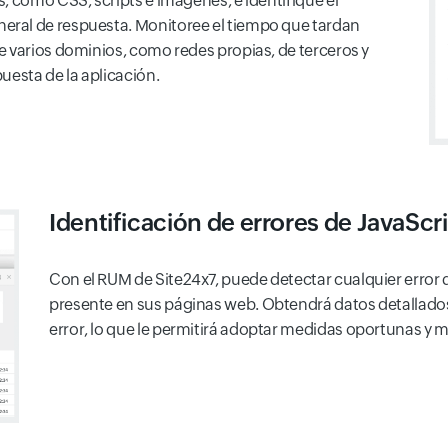
, como CSS, scripts e imágenes, e identifique el
ral de respuesta. Monitoree el tiempo que tardan
e varios dominios, como redes propias, de terceros y
uesta de la aplicación.
Identificación de errores de JavaScr
Con el RUM de Site24x7, puede detectar cualquier error 
presente en sus páginas web. Obtendrá datos detallados s
error, lo que le permitirá adoptar medidas oportunas y m