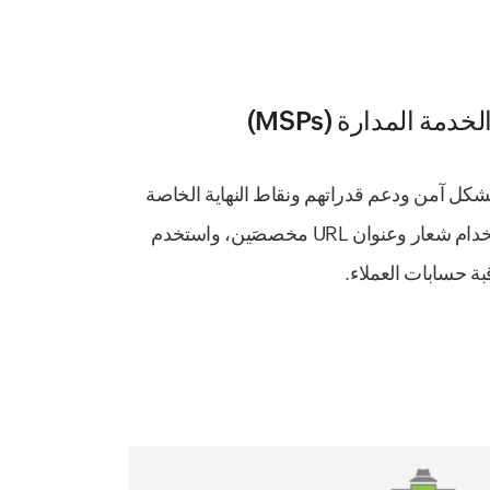
مة المدارة (MSPs)
بشكل آمن ودعم قدراتهم ونقاط النهاية الخاصة
بهم من مكان واحد. روّج باستخدام شعار وعنوان URL مخصصَين، واستخدم
قبة حسابات العملاء.