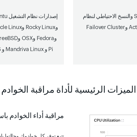
: Exchange وIIS وSQL والنسخ الاحتياطي لنظام
إصدارات نظام التشغيل Linux
Windows وOffice 365 وActive Directory وFailover Cluster
Pi و Mandriva Linux و CoreOS وGentoo Linux وAlpine Linux
الميزات الرئيسية لأداة مراقبة الخوادم
مراقبة أداء الخوادم باستخدام أكثر
تتبع توفر كل خوادمك وحالتها ب