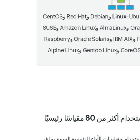
: Ubuntu وDebian وRed Hat وCentOS
وRocky Linux وOracle Linux وAlmaLinux وAmazon Linux وSUSE
وFedora وOSX وFreeBSD وIBM AIX وOracle Solaris وRaspberry
 من 80 مقياسًا رئيسيًا
استخدام مؤشرات الأداء الرئيسية المهمة بما في