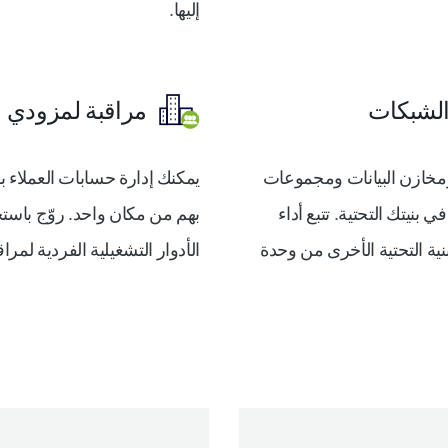
إليها.
لشبكات
مراقبة لمزودي الخد
ف وراقب مضيفي VMware ESX/ESXi ومخازن البيانات ومجموعات
يمكنك إدارة حسابات العملاء 
ة المهمة في بنيتك التحتية. تتبع أداء
Doc ومجموعات Kubernetes و البنية التحتية الأخرى من وحدة
الأدوار التشغيلية الفردية لمرا