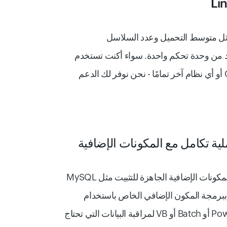
ل متوسط التحميل وعدد السلاسل
د من وحدة تحكم واحدة. سواء أكنت تستخدم
Debian أو SUSE أو CentOS أو أي نظام آخر تمامًا - نحن نوفر لك الدعم
استخدم عمليات التكامل مع المكونات الإضافية الجاهزة للتثبيت مثل MySQL
 أو Nagios أو قم ببرمجة المكون الإضافي الخاص باستخدام
Python أو Shell أو PowerShell أو Batch أو VB لمراقبة البيانات التي تحتاج