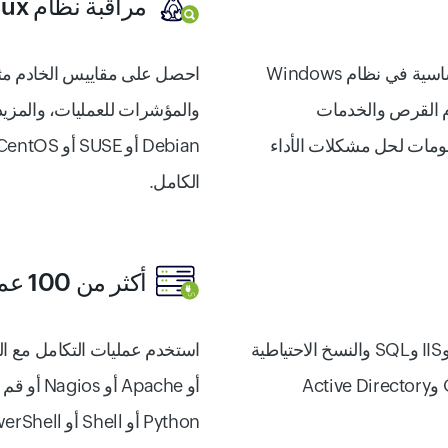
مراقبة نظام Linux
احصل على رؤية عميقة حول مقاييس الأداء الأساسية في نظام Windows
احصل على مقاييس الخادم مث
ام القرص والخدمات
والمؤشرات للعمليات، والمزي
علومات لحل مشكلات الأداء
الكامل.
أكثر من 100 عملية تكامل مع المكونات الإضافية
حلل أداء تطبيقات Microsoft مثل Exchange وIIS وSQL والنسخ الاحتياطية
لخوادم Windows وSharePoint وOffice 365 وActive Directory
أو Apache