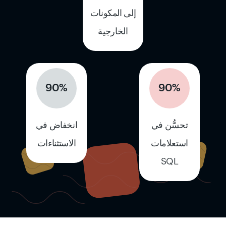
إلى المكونات
الخارجية
90%
90%
تحسُّن في
انخفاض في
استعلامات
الاستثناءات
SQL